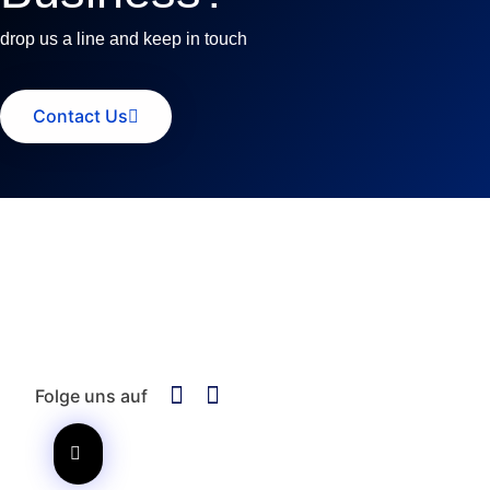
drop us a line and keep in touch
Contact Us
Folge uns auf