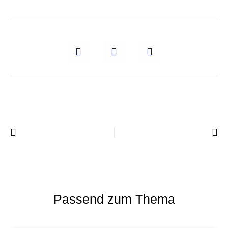
Previous
Im Fokus: Meeting-Overload
Next
Im Fokus: „Always On“ Kultur
Passend zum Thema